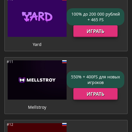
100% до 200 000 рублей
+ 465 FS
ИГРАТЬ
Yard
#11
550% + 400FS для новых
игроков
ИГРАТЬ
Mellstroy
#12