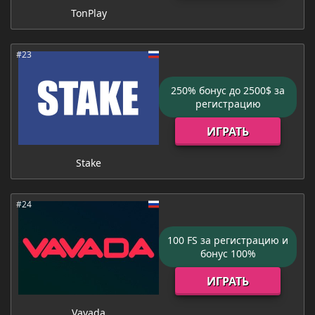
TonPlay
#23
250% бонус до 2500$ за
регистрацию
ИГРАТЬ
Stake
#24
100 FS за регистрацию и
бонус 100%
ИГРАТЬ
Vavada