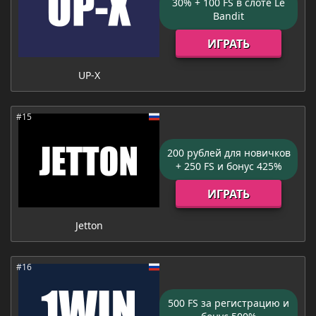
30% + 100 FS в слоте Le
Bandit
ИГРАТЬ
UP-X
#15
200 рублей для новичков
+ 250 FS и бонус 425%
ИГРАТЬ
Jetton
#16
500 FS за регистрацию и