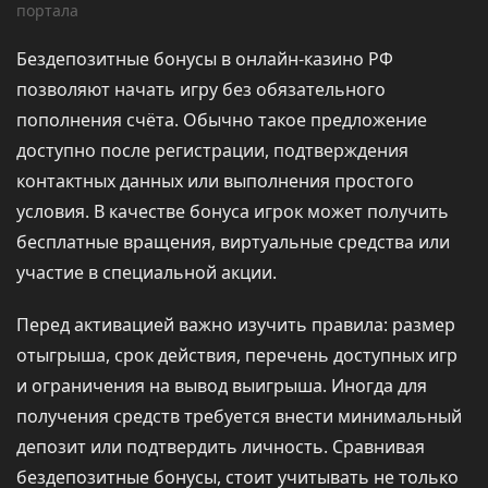
портала
Бездепозитные бонусы в онлайн-казино РФ
позволяют начать игру без обязательного
пополнения счёта. Обычно такое предложение
доступно после регистрации, подтверждения
контактных данных или выполнения простого
условия. В качестве бонуса игрок может получить
бесплатные вращения, виртуальные средства или
участие в специальной акции.
Перед активацией важно изучить правила: размер
отыгрыша, срок действия, перечень доступных игр
и ограничения на вывод выигрыша. Иногда для
получения средств требуется внести минимальный
депозит или подтвердить личность. Сравнивая
бездепозитные бонусы, стоит учитывать не только