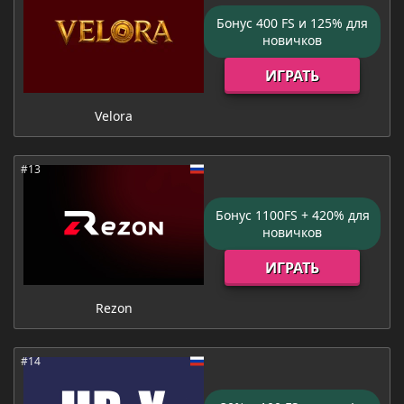
Бонус 400 FS и 125% для
новичков
ИГРАТЬ
Velora
#13
Бонус 1100FS + 420% для
новичков
ИГРАТЬ
Rezon
#14